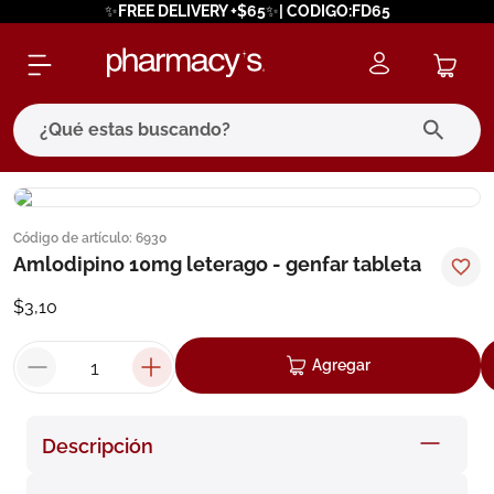
✨FREE DELIVERY +$65✨| CODIGO:FD65
¿Qué estas buscando?
términos más buscados
Código de artículo
:
6930
1
.
eucerin
Amlodipino 10mg leterago - genfar tableta
2
.
protector solar
$
3
,
10
3
.
bioderma
4
.
pilexil
Agregar
5
.
cerave
6
.
degraler
Descripción
7
.
megacistin