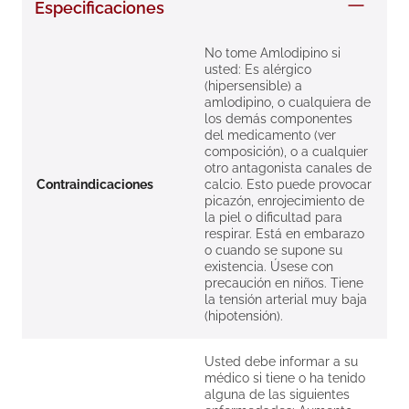
Especificaciones
8
.
roche posay
9
.
isdin
No tome Amlodipino si
usted: Es alérgico
10
.
neumoflux
(hipersensible) a
amlodipino, o cualquiera de
los demás componentes
del medicamento (ver
composición), o a cualquier
otro antagonista canales de
Contraindicaciones
calcio. Esto puede provocar
picazón, enrojecimiento de
la piel o dificultad para
respirar. Está en embarazo
o cuando se supone su
existencia. Úsese con
precaución en niños. Tiene
la tensión arterial muy baja
(hipotensión).
Usted debe informar a su
médico si tiene o ha tenido
alguna de las siguientes