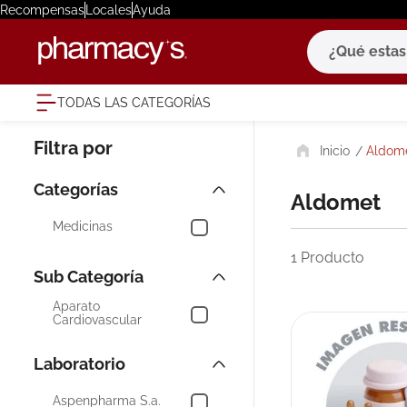
Recompensas
Locales
Ayuda
¿Qué estas bu
TODAS LAS CATEGORÍAS
términ
Aldom
1
.
eucerin
2
.
protector
Aldomet
3
.
bioderm
Medicinas
4
.
pilexil
1
Producto
5
.
cerave
Aparato
6
.
degraler
Cardiovascular
7
.
isdin
Laboratorio
8
.
roche po
Aspenpharma S.a.
9
.
megacist