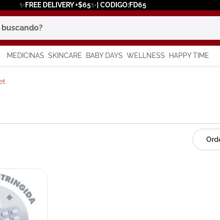
✨FREE DELIVERY +$65✨| CODIGO:FD65
scando?
MEDICINAS
SKINCARE
BABY DAYS
WELLNESS
HAPPY TIME
os más buscados
et
 solar
a
say
in