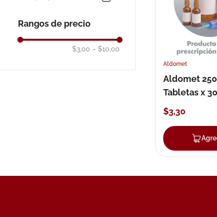
10
.
pañales
Rangos de precio
$3,00
–
$10,00
Aldomet
Aldomet 25
Tabletas x 3
$
3
,
30
Agre