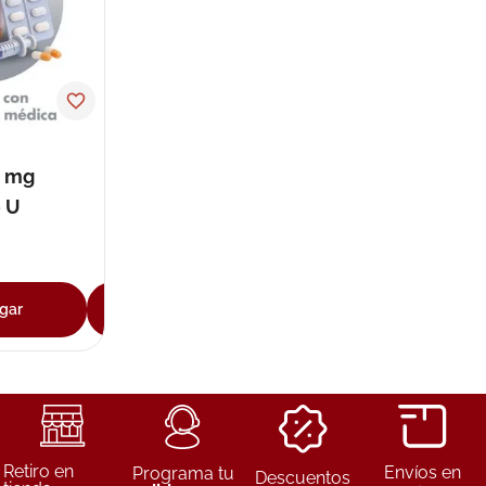
0 mg
0 U
gar
Agregar
Retiro en
Envíos en
Programa tu
Descuentos