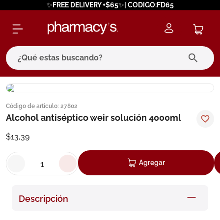
✨FREE DELIVERY +$65✨| CODIGO:FD65
¿Qué estas buscando?
términos más buscados
Código de artículo
:
27802
1
.
eucerin
Alcohol antiséptico weir solución 4000ml
2
.
protector solar
$
13
,
39
3
.
pilexil
4
.
bioderma
Agregar
5
.
cerave
6
.
degraler
Descripción
7
.
isdin