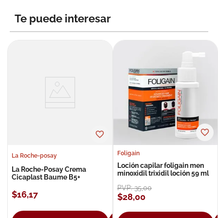
8
.
roche posay
Te puede interesar
9
.
pañales
10
.
nivea
Foligain
La Roche-posay
Loción capilar foligain men
La Roche-Posay Crema
minoxidil trixidil loción 59 ml
Cicaplast Baume B5+
PVP:
35
,
00
$
16
,
17
$
28
,
00