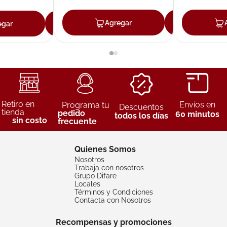
Agregar
Agreg
egar
Agregar
Retiro en
Envíos en
Programa tu
Descuentos
tienda
pedido
60 minutos
todos los días
sin costo
frecuente
Quienes Somos
Nosotros
Trabaja con nosotros
Grupo Difare
Locales
Términos y Condiciones
Contacta con Nosotros
Recompensas y promociones