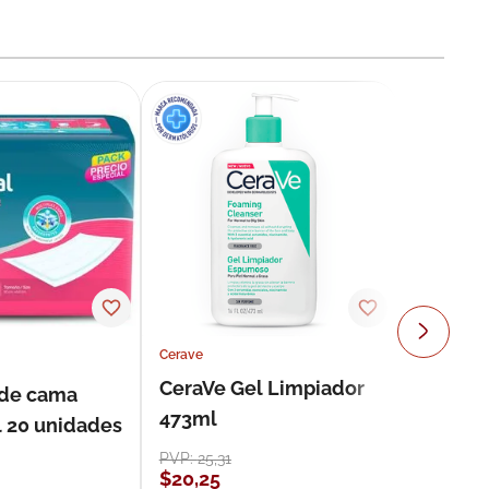
Cerave
CeraVe Gel Limpiador
 de cama
473ml
l 20 unidades
PVP:
25
,
31
$
20
,
25