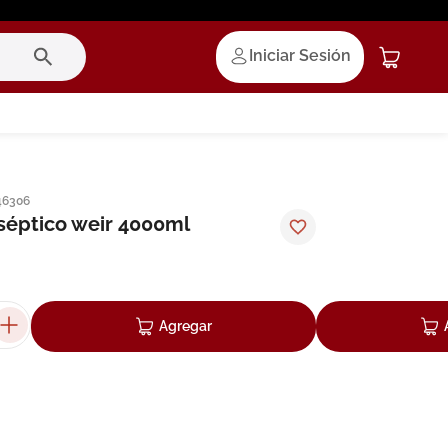
Iniciar Sesión
46306
iséptico weir 4000ml
Agregar