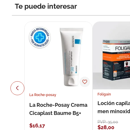
Te puede interesar
Foligain
La Roche-posay
Loción capila
La Roche-Posay Crema
men minoxidil
Cicaplast Baume B5+
loción 59 ml
PVP:
35
,
00
$
16
,
17
$
28
,
00