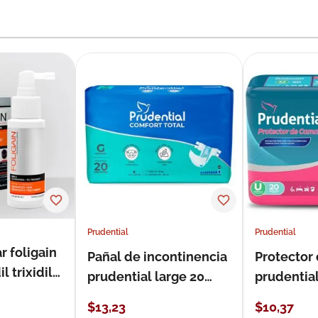
Prudential
Prudential
r foligain
Pañal de incontinencia
Protector
 trixidil
prudential large 20
prudentia
unidades
$
13
,
23
$
10
,
37