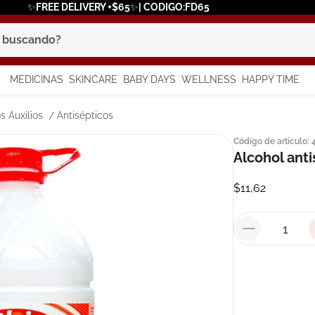
✨FREE DELIVERY +$65✨| CODIGO:FD65
scando?
MEDICINAS
SKINCARE
BABY DAYS
WELLNESS
HAPPY TIME
os más buscados
s Auxilios
Antisépticos
Código de artículo
:
 solar
Alcohol ant
$
11
,
62
a
say