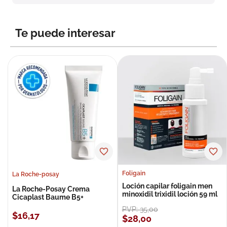
8
.
roche posay
9
.
isdin
Te puede interesar
10
.
neumoflux
Foligain
La Roche-posay
Loción capilar foligain men
La Roche-Posay Crema
minoxidil trixidil loción 59 ml
Cicaplast Baume B5+
PVP:
35
,
00
$
16
,
17
$
28
,
00