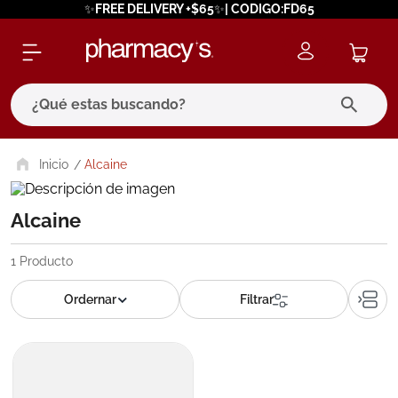
✨FREE DELIVERY +$65✨| CODIGO:FD65
¿Qué estas buscando?
términos más buscados
Alcaine
1
.
eucerin
Alcaine
2
.
protector solar
3
.
pilexil
1
Producto
4
.
bioderma
5
.
cerave
6
.
megacistin
7
.
degraler