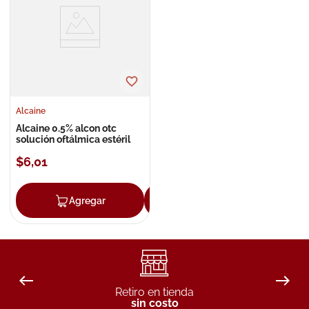
8
.
roche posay
9
.
isdin
10
.
pañales
Alcaine
Alcaine 0.5% alcon otc
solución oftálmica estéril
$
6
,
01
Agregar
Agregar
Retiro en tienda
sin costo