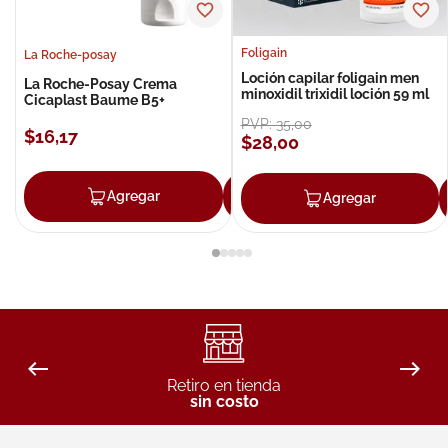
Foligain
La Roche-posay
Loción capilar foligain men
La Roche-Posay Crema
minoxidil trixidil loción 59 ml
Cicaplast Baume B5+
PVP:
35
,
00
$
16
,
17
$
28
,
00
Agregar
Agregar
Agregar
Retiro en tienda
sin costo