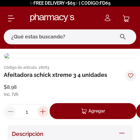
✨FREE DELIVERY +$65✨| CODIGO:FD65
¿Qué estas buscando?
términos más buscados
Código de artículo
:
28763
1
.
eucerin
Afeitadora schick xtreme 3 4 unidades
2
.
protector solar
$
8
,
98
3
.
bioderma
Inc. IVA
4
.
pilexil
Agregar
5
.
cerave
6
.
degraler
Descripción
7
.
megacistin