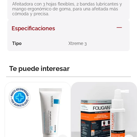
Afeitadora con 3 hojas flexibles, 2 bandas lubricantes y 
8
.
roche posay
mango ergonómico de goma, para una afeitada más 
cómoda y precisa.
9
.
isdin
10
.
neumoflux
Especificaciones
Tipo
Xtreme 3
Te puede interesar