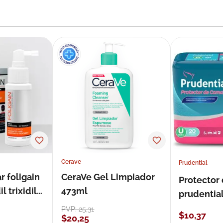
Cerave
Prudential
r foligain
CeraVe Gel Limpiador
Protector
 trixidil
473ml
prudentia
PVP:
25
,
31
$
10
,
37
$
20
,
25