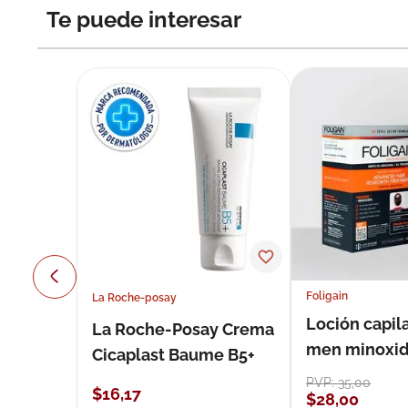
Te puede interesar
Foligain
La Roche-posay
Loción capila
La Roche-Posay Crema
men minoxidil
Cicaplast Baume B5+
loción 59 ml
PVP:
35
,
00
$
16
,
17
$
28
,
00