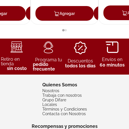
egar
Agregar
Agregar
Agreg
Retiro en
Envíos en
Programa tu
Descuentos
tienda
pedido
60 minutos
todos los días
sin costo
frecuente
Quienes Somos
Nosotros
Trabaja con nosotros
Grupo Difare
Locales
Términos y Condiciones
Contacta con Nosotros
Recompensas y promociones