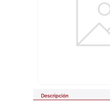
10
.
pañales
Descripción