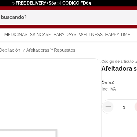
✨FREE DELIVERY +$65✨| CODIGO:FD65
scando?
MEDICINAS
SKINCARE
BABY DAYS
WELLNESS
HAPPY TIME
os más buscados
Depilación
Afeitadoras Y Repuestos
Código de artículo
:
 solar
Afeitadora s
a
$
9
,
92
Inc. IVA
say
in