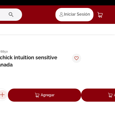
Iniciar Sesión
78850
chick intuition sensitive
anada
Agregar