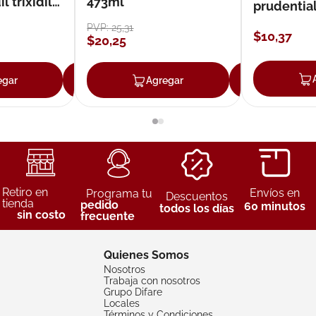
 trixidil
473ml
prudentia
PVP:
25
,
31
$
10
,
37
$
20
,
25
egar
Agregar
Agregar
Agreg
Retiro en
Envíos en
Programa tu
Descuentos
tienda
pedido
60 minutos
todos los días
sin costo
frecuente
Quienes Somos
Nosotros
Trabaja con nosotros
Grupo Difare
Locales
Términos y Condiciones