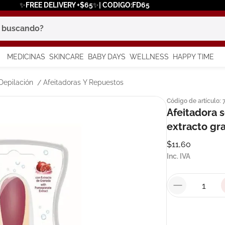
✨FREE DELIVERY +$65✨| CODIGO:FD65
scando?
MEDICINAS
SKINCARE
BABY DAYS
WELLNESS
HAPPY TIME
os más buscados
Depilación
Afeitadoras Y Repuestos
Código de artículo
:
 solar
Afeitadora s
a
extracto gr
$
11
,
60
Inc. IVA
say
in