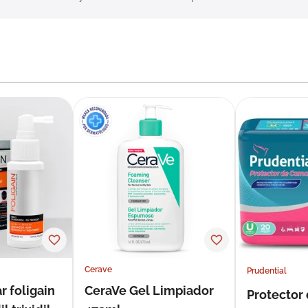
Cerave
Prudential
r foligain
CeraVe Gel Limpiador
Protector