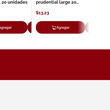
l 20 unidades
prudential large 20
unidades
$
13
,
23
Agregar
Agregar
Agregar
Ag
ar