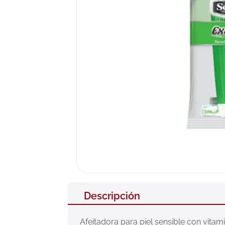
10
.
nivea
Descripción
Afeitadora para piel sensible con vitam