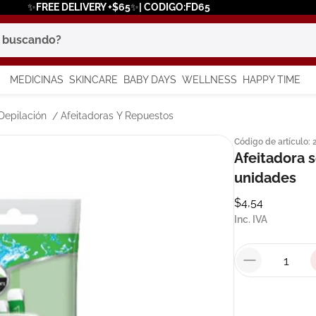
✨FREE DELIVERY +$65✨| CODIGO:FD65
scando?
MEDICINAS
SKINCARE
BABY DAYS
WELLNESS
HAPPY TIME
os más buscados
Depilación
Afeitadoras Y Repuestos
Código de artículo
:
 solar
Afeitadora s
unidades
a
$
4
,
54
Inc. IVA
say