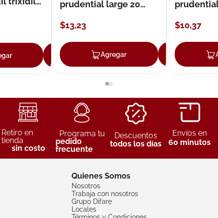
 trixidil
prudential large 20
prudentia
unidades
$
13
,
23
$
10
,
37
Agregar
Agreg
egar
Agregar
Retiro en
Envíos en
Programa tu
Descuentos
tienda
pedido
60 minutos
todos los días
sin costo
frecuente
Quienes Somos
Nosotros
Trabaja con nosotros
Grupo Difare
Locales
Términos y Condiciones