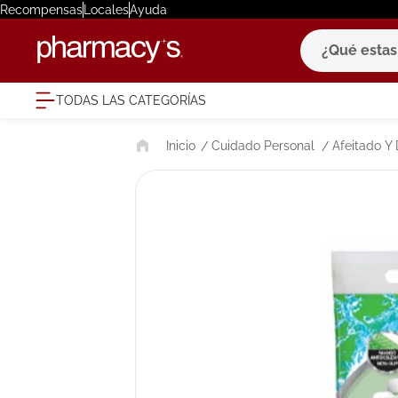
Recompensas
Locales
Ayuda
¿Qué estas bu
TODAS LAS CATEGORÍAS
términ
Cuidado Personal
Afeitado Y 
1
.
eucerin
2
.
protector
3
.
pilexil
4
.
bioderm
5
.
cerave
6
.
degraler
7
.
isdin
8
.
roche po
9
.
pañales