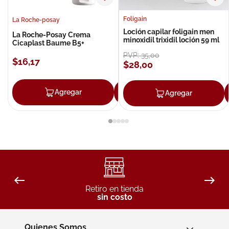
Foligain
La Roche-posay
Loción capilar foligain men
La Roche-Posay Crema
minoxidil trixidil loción 59 ml
Cicaplast Baume B5+
PVP:
35
,
00
$
16
,
17
$
28
,
00
Agregar
Agregar
Agregar
Retiro en tienda
sin costo
Quienes Somos