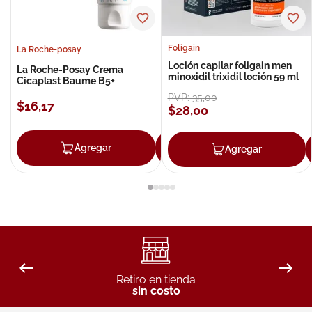
Foligain
La Roche-posay
Loción capilar foligain men
La Roche-Posay Crema
minoxidil trixidil loción 59 ml
Cicaplast Baume B5+
PVP:
35
,
00
$
16
,
17
$
28
,
00
Agregar
Agregar
Agregar
Retiro en tienda
sin costo