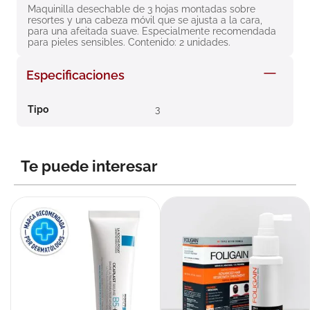
Maquinilla desechable de 3 hojas montadas sobre 
8
.
roche posay
resortes y una cabeza móvil que se ajusta a la cara, 
para una afeitada suave. Especialmente recomendada 
9
.
nivea
para pieles sensibles. Contenido: 2 unidades.
10
.
pañales
Especificaciones
Tipo
3
Te puede interesar