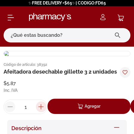
✨FREE DELIVERY +$65✨| CODIGO:FD65
¿Qué estas buscando?
términos más buscados
Código de artículo
:
38392
1
.
eucerin
Afeitadora desechable gillette 3 2 unidades
2
.
protector solar
$
5
,
87
3
.
bioderma
Inc. IVA
4
.
pilexil
Agregar
5
.
cerave
6
.
degraler
Descripción
7
.
isdin