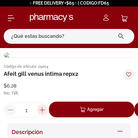
✨FREE DELIVERY +$65✨| CODIGO:FD65
¿Qué estas buscando?
términos más buscados
Código de artículo
:
29014
1
.
eucerin
Afeit gill venus intima repx2
2
.
protector solar
$
6
,
28
3
.
bioderma
Inc. IVA
4
.
pilexil
Agregar
5
.
cerave
6
.
degraler
Descripción
7
.
isdin