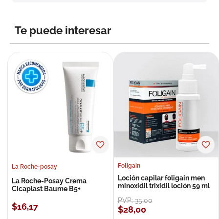
8
.
roche posay
9
.
nivea
Te puede interesar
10
.
pañales
Foligain
La Roche-posay
Loción capilar foligain men
La Roche-Posay Crema
minoxidil trixidil loción 59 ml
Cicaplast Baume B5+
PVP:
35
,
00
$
16
,
17
$
28
,
00