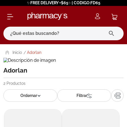
✨FREE DELIVERY +$65✨| CODIGO:FD65
¿Qué estas buscando?
términos más buscados
Adorlan
1
.
eucerin
Adorlan
2
.
protector solar
3
.
bioderma
2
Productos
4
.
pilexil
5
.
cerave
6
.
degraler
7
.
isdin