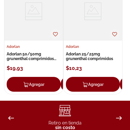
8
.
roche posay
9
.
megacistin
10
.
pañales
Adorlan
Adorlan
Adorlan 50/50mg
Adorlan 25/25mg
grunenthal comprimidos
grunenthal comprimidos
forte
$
19
,
93
$
10
,
23
Agregar
Agregar
Agregar
Retiro en tienda
sin costo