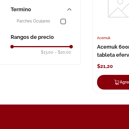
10
.
neumofl
Parches Oculares
Rangos de precio
Acemuk
Acemuk 60
$13,00
–
$20,00
tableta efer
x 20
$
21
,
20
Agre