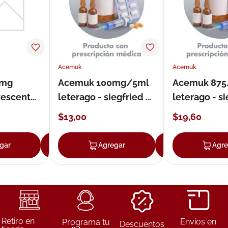
ux
Acemuk
Acemuk
0mg
Acemuk 100mg/5ml
Acemuk 87
vescente
leterago - siegfried -
leterago - si
siegfried jarabe
siegfried
$
13
,
00
$
19
,
60
comprimido
gar
Agregar
Agregar
Agregar
Agre
Retiro en
Envíos en
Programa tu
Descuentos