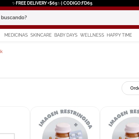
✨FREE DELIVERY +$65✨| CODIGO:FD65
scando?
MEDICINAS
SKINCARE
BABY DAYS
WELLNESS
HAPPY TIME
os más buscados
k
 solar
a
in
say