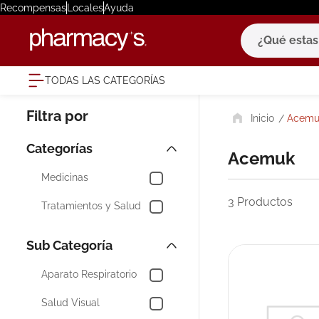
Recompensas
Locales
Ayuda
¿Qué estas bu
TODAS LAS CATEGORÍAS
términ
Acemu
1
.
eucerin
2
.
protector
Acemuk
3
.
bioderm
Medicinas
4
.
pilexil
3
Productos
Tratamientos y Salud
5
.
cerave
6
.
degraler
7
.
megacist
Aparato Respiratorio
8
.
roche po
Salud Visual
9
.
isdin