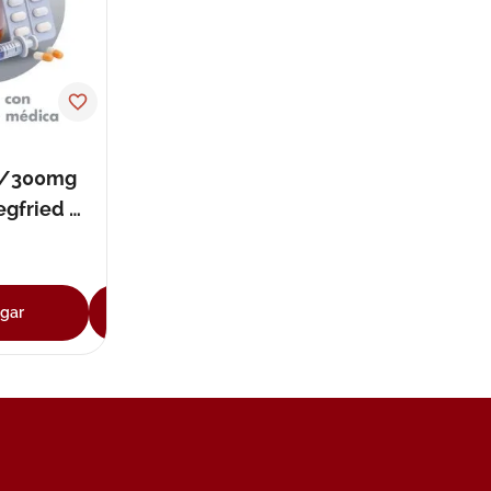
5/300mg
egfried -
s
gar
Agregar