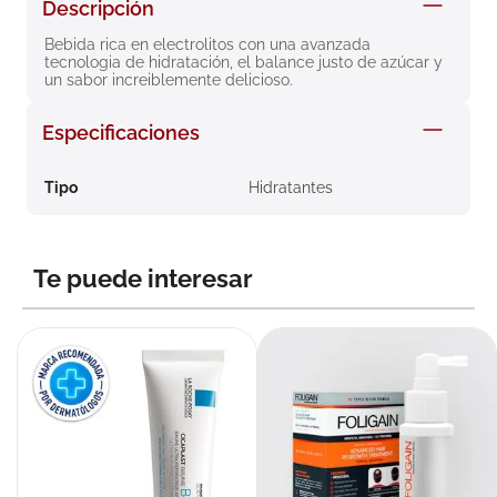
Descripción
8
.
roche posay
Bebida rica en electrolitos con una avanzada 
9
.
nivea
tecnologia de hidratación, el balance justo de azúcar y 
un sabor increiblemente delicioso.
10
.
pañales
Especificaciones
Tipo
Hidratantes
Te puede interesar