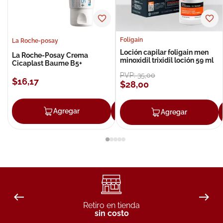
Foligain
La Roche-posay
Loción capilar foligain men
La Roche-Posay Crema
minoxidil trixidil loción 59 ml
Cicaplast Baume B5+
PVP:
35
,
00
$
16
,
17
$
28
,
00
Agregar
Agregar
Agregar
Retiro en tienda
sin costo