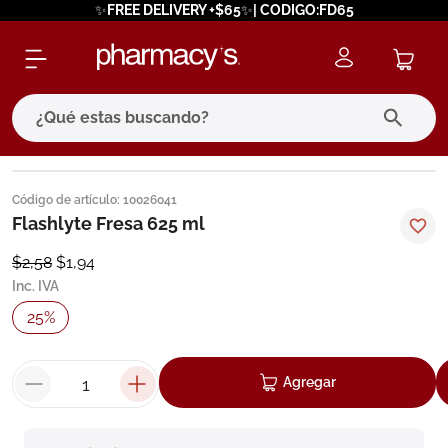
✨FREE DELIVERY +$65✨| CODIGO:FD65
¿Qué estas buscando?
términos más buscados
Código de artículo
:
10026041
1
.
eucerin
Flashlyte Fresa 625 ml
2
.
protector solar
$
2
,
58
$
1
,
94
Inc. IVA
3
.
bioderma
25
%
4
.
pilexil
5
.
cerave
Agregar
6
.
degraler
7
.
isdin