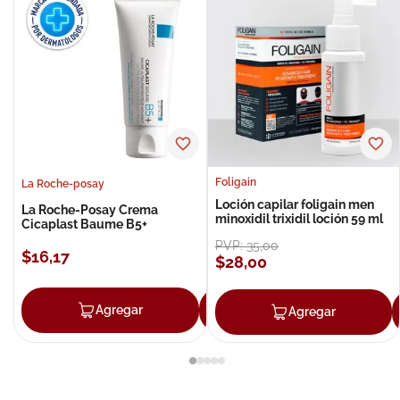
Foligain
La Roche-posay
Loción capilar foligain men
La Roche-Posay Crema
minoxidil trixidil loción 59 ml
Cicaplast Baume B5+
PVP:
35
,
00
$
16
,
17
$
28
,
00
Agregar
Agregar
Agregar