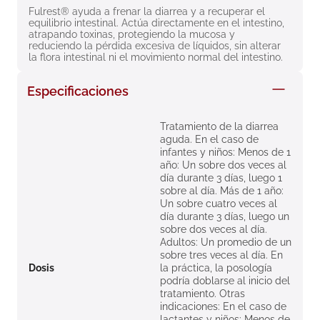
Fulrest® ayuda a frenar la diarrea y a recuperar el 
8
.
roche posay
equilibrio intestinal. Actúa directamente en el intestino, 
atrapando toxinas, protegiendo la mucosa y 
9
.
pañales
reduciendo la pérdida excesiva de líquidos, sin alterar 
la flora intestinal ni el movimiento normal del intestino.
10
.
nivea
Especificaciones
Tratamiento de la diarrea
aguda. En el caso de
infantes y niños: Menos de 1
año: Un sobre dos veces al
día durante 3 días, luego 1
sobre al día. Más de 1 año:
Un sobre cuatro veces al
día durante 3 días, luego un
sobre dos veces al día.
Adultos: Un promedio de un
sobre tres veces al día. En
Dosis
la práctica, la posología
podría doblarse al inicio del
tratamiento. Otras
indicaciones: En el caso de
lactantes y niños: Menos de