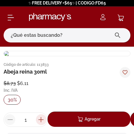
✨FREE DELIVERY +$65✨| CODIGO:FD65
¿Qué estas buscando?
términos más buscados
Código de artículo
:
113833
1
.
eucerin
Abeja reina 30ml
2
.
protector solar
$
8
,
73
$
6
,
11
3
.
bioderma
Inc. IVA
4
.
pilexil
30
%
5
.
cerave
6
.
degraler
Agregar
7
.
isdin