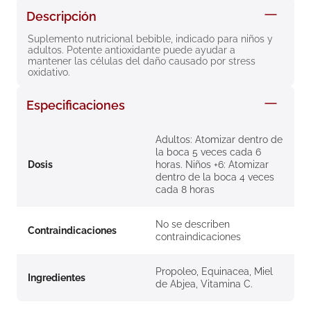
8
.
roche posay
Descripción
9
.
nivea
Suplemento nutricional bebible, indicado para niños y 
adultos. Potente antioxidante puede ayudar a 
10
.
pañales
mantener las células del daño causado por stress 
oxidativo.
Especificaciones
Adultos: Atomizar dentro de
la boca 5 veces cada 6
Dosis
horas. Niños +6: Atomizar
dentro de la boca 4 veces
cada 8 horas
No se describen
Contraindicaciones
contraindicaciones
Propoleo, Equinacea, Miel
Ingredientes
de Abjea, Vitamina C.