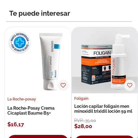
Te puede interesar
Foligain
La Roche-posay
Loción capilar foligain men
La Roche-Posay Crema
minoxidil trixidil loción 59 ml
Cicaplast Baume B5+
PVP:
35
,
00
$
16
,
17
$
28
,
00