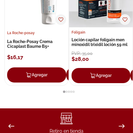
Foligain
La Roche-posay
Loción capilar foligain men
La Roche-Posay Crema
minoxidil trixidil loción 59 ml
Cicaplast Baume B5+
PVP:
35
,
00
$
16
,
17
$
28
,
00
Agregar
Agregar
Agregar
Retiro en tienda