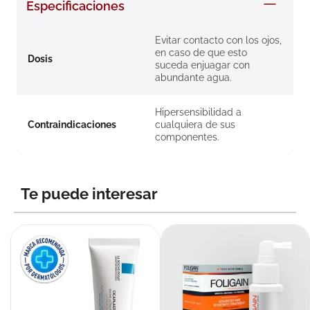
Especificaciones
8
.
roche posay
9
.
isdin
Evitar contacto con los ojos,
en caso de que esto
Dosis
10
.
neumoflux
suceda enjuagar con
abundante agua.
Hipersensibilidad a
Contraindicaciones
cualquiera de sus
componentes.
Te puede interesar