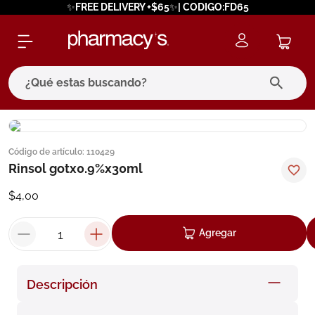
✨FREE DELIVERY +$65✨| CODIGO:FD65
¿Qué estas buscando?
términos más buscados
Código de artículo
:
110429
1
.
eucerin
Rinsol gotx0.9%x30ml
2
.
protector solar
$
4
,
00
3
.
bioderma
4
.
pilexil
Agregar
5
.
cerave
6
.
degraler
Descripción
7
.
megacistin