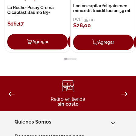
Loción capilar foligain men
La Roche-Posay Crema
minoxidil trixidil loción 59 ml
Cicaplast Baume B5+
PVP:
35
,
00
$
16
,
17
$
28
,
00
Agregar
Agregar
Agregar
Retiro en tienda
sin costo
Quienes Somos