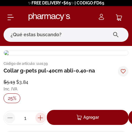
✨FREE DELIVERY +$65✨| CODIGO:FD65
¿Qué estas buscando?
términos más buscados
Código de artículo
:
110139
1
.
eucerin
Collar g-pets pul-40cm abli-0.40-na
2
.
protector solar
$
5
,
13
$
3
,
84
3
.
bioderma
Inc. IVA
4
.
pilexil
25
%
5
.
cerave
6
.
degraler
Agregar
7
.
isdin