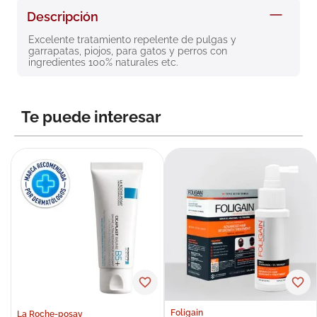
8
.
roche posay
Descripción
9
.
nivea
Excelente tratamiento repelente de pulgas y 
garrapatas, piojos, para gatos y perros con 
10
.
pañales
ingredientes 100% naturales etc.
Te puede interesar
Foligain
La Roche-posay