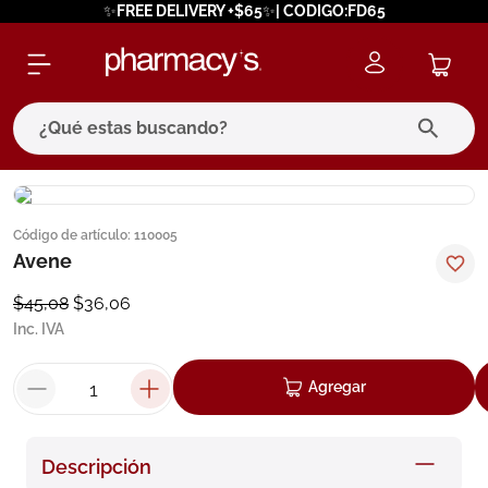
✨FREE DELIVERY +$65✨| CODIGO:FD65
¿Qué estas buscando?
términos más buscados
Código de artículo
:
110005
1
.
eucerin
Avene
2
.
protector solar
$
45
,
08
$
36
,
06
3
.
bioderma
Inc. IVA
4
.
pilexil
Agregar
5
.
cerave
6
.
degraler
Descripción
7
.
isdin