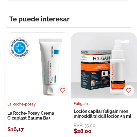
8
.
roche posay
9
.
nivea
Te puede interesar
10
.
pañales
Foligain
La Roche-posay
Loción capilar foligain men
La Roche-Posay Crema
minoxidil trixidil loción 59 ml
Cicaplast Baume B5+
PVP:
35
,
00
$
16
,
17
$
28
,
00