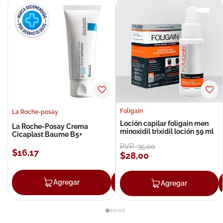
Foligain
La Roche-posay
Loción capilar foligain men
La Roche-Posay Crema
minoxidil trixidil loción 59 ml
Cicaplast Baume B5+
PVP:
35
,
00
$
16
,
17
$
28
,
00
Agregar
Agregar
Agregar