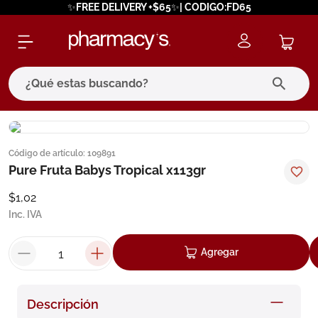
✨FREE DELIVERY +$65✨| CODIGO:FD65
¿Qué estas buscando?
términos más buscados
Código de artículo
:
109891
1
.
eucerin
Pure Fruta Babys Tropical x113gr
2
.
protector solar
$
1
,
02
3
.
bioderma
Inc. IVA
4
.
pilexil
Agregar
5
.
cerave
6
.
degraler
Descripción
7
.
isdin