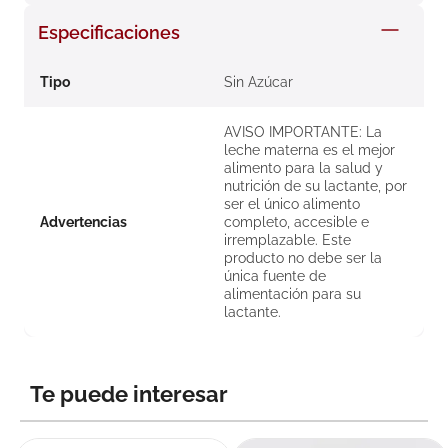
8
.
roche posay
Especificaciones
9
.
nivea
Tipo
Sin Azúcar
10
.
pañales
AVISO IMPORTANTE: La
leche materna es el mejor
alimento para la salud y
nutrición de su lactante, por
ser el único alimento
Advertencias
completo, accesible e
irremplazable. Este
producto no debe ser la
única fuente de
alimentación para su
lactante.
Te puede interesar