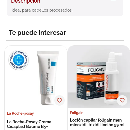
Descripción
8
.
roche posay
Ideal para cabellos procesados.
9
.
nivea
10
.
pañales
Te puede interesar
Foligain
La Roche-posay
Loción capilar foligain men
La Roche-Posay Crema
minoxidil trixidil loción 59 ml
Cicaplast Baume B5+