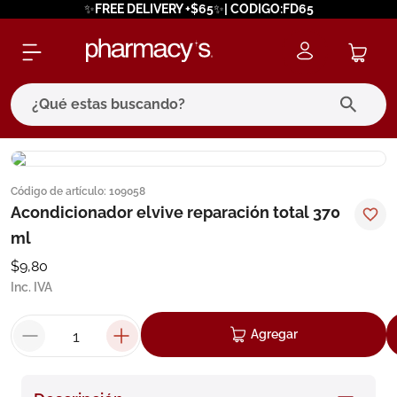
✨FREE DELIVERY +$65✨| CODIGO:FD65
¿Qué estas buscando?
términos más buscados
Código de artículo
:
109058
1
.
eucerin
Acondicionador elvive reparación total 370
2
.
protector solar
ml
3
.
bioderma
$
9
,
80
Inc. IVA
4
.
pilexil
5
.
cerave
Agregar
6
.
degraler
7
.
isdin