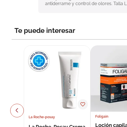
antiderrame y control de olores. Talla L
Te puede interesar
Foligain
La Roche-posay
Loción capila
La Roche-Posay Crema