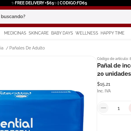
✨FREE DELIVERY +$65✨| CODIGO:FD65
scando?
MEDICINAS
SKINCARE
BABY DAYS
WELLNESS
HAPPY TIME
os más buscados
ia
Pañales De Adulto
Código de artículo
:
 solar
Pañal de inc
a
20 unidades
$
15
,
21
Inc. IVA
say
in