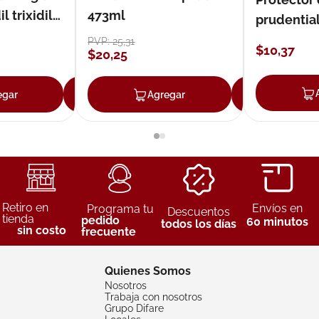
 trixidil
473ml
prudentia
PVP:
25
,
31
$
10
,
37
$
20
,
25
egar
Agregar
Agregar
Agreg
Retiro en
Envíos en
Programa tu
Descuentos
tienda
pedido
60 minutos
todos los días
sin costo
frecuente
Quienes Somos
Nosotros
Trabaja con nosotros
Grupo Difare