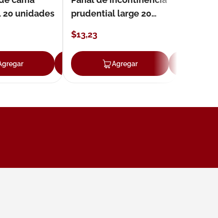
l 20 unidades
prudential large 20
unidades
$
13
,
23
Agregar
Agregar
Agregar
Ag
ar