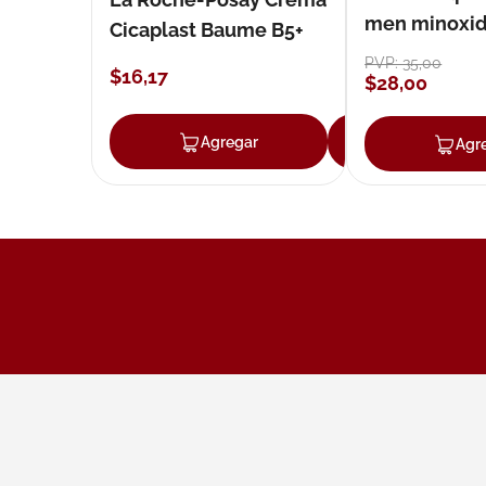
men minoxidil
Cicaplast Baume B5+
loción 59 ml
PVP:
35
,
00
$
16
,
17
$
28
,
00
Agregar
Agregar
Agr