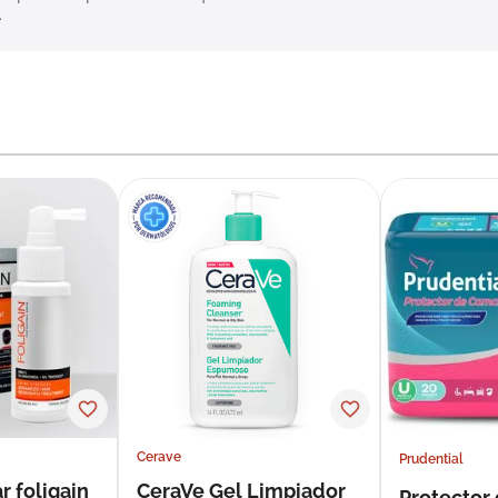
.
Cerave
Prudential
r foligain
CeraVe Gel Limpiador
Protector