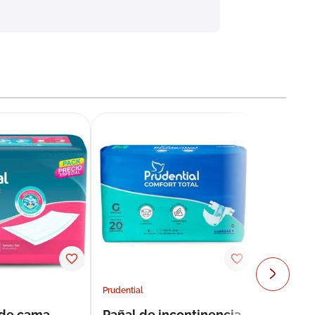
Prudential
 de cama
Pañal de incontinencia