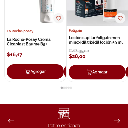
Foligain
La Roche-posay
Loción capilar foligain men
La Roche-Posay Crema
minoxidil trixidil loción 59 ml
Cicaplast Baume B5+
PVP:
35
,
00
$
16
,
17
$
28
,
00
Agregar
Agregar
Agregar
Retiro en tienda