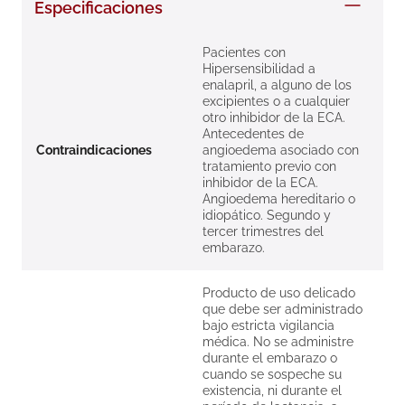
Especificaciones
8
.
roche posay
9
.
megacistin
Pacientes con
Hipersensibilidad a
10
.
pañales
enalapril, a alguno de los
excipientes o a cualquier
otro inhibidor de la ECA.
Antecedentes de
Contraindicaciones
angioedema asociado con
tratamiento previo con
inhibidor de la ECA.
Angioedema hereditario o
idiopático. Segundo y
tercer trimestres del
embarazo.
Producto de uso delicado
que debe ser administrado
bajo estricta vigilancia
médica. No se administre
durante el embarazo o
cuando se sospeche su
existencia, ni durante el