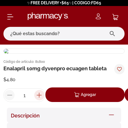
✨FREE DELIVERY +$65✨| CODIGO:FD65
¿Qué estas buscando?
términos más buscados
Código de artículo
:
81800
1
.
eucerin
Enalapril 10mg dyvenpro ecuagen tableta
2
.
protector solar
$
4
,
80
3
.
bioderma
4
.
pilexil
Agregar
5
.
cerave
6
.
degraler
Descripción
7
.
isdin