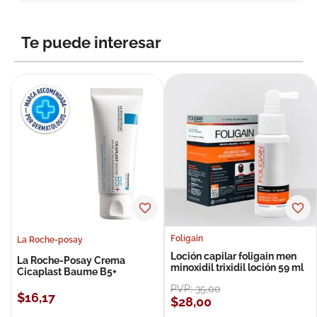
8
.
roche posay
9
.
nivea
Te puede interesar
10
.
pañales
Foligain
La Roche-posay
Loción capilar foligain men
La Roche-Posay Crema
minoxidil trixidil loción 59 ml
Cicaplast Baume B5+
PVP:
35
,
00
$
16
,
17
$
28
,
00