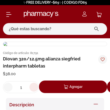
✨FREE DELIVERY +$65✨| CODIGO:FD65
¿Qué estas buscando?
términos más buscados
Código de artículo
:
81791
1
.
eucerin
Diovan 320/12.5mg alianza siegfried
2
.
protector solar
interpharm tabletas
3
.
bioderma
$
38
,
00
4
.
pilexil
Agregar
5
.
cerave
6
.
degraler
Descripción
7
.
isdin