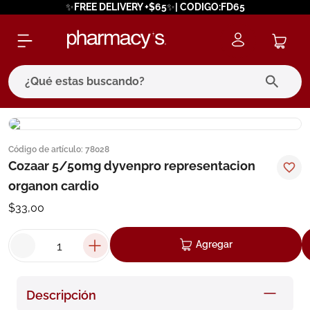
✨FREE DELIVERY +$65✨| CODIGO:FD65
¿Qué estas buscando?
términos más buscados
Código de artículo
:
78028
1
.
eucerin
Cozaar 5/50mg dyvenpro representacion
2
.
protector solar
organon cardio
3
.
pilexil
$
33
,
00
4
.
bioderma
Agregar
5
.
cerave
6
.
megacistin
Descripción
7
.
degraler