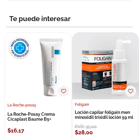
8
.
roche posay
9
.
isdin
Te puede interesar
10
.
pañales
Foligain
La Roche-posay
Loción capilar foligain men
La Roche-Posay Crema
minoxidil trixidil loción 59 ml
Cicaplast Baume B5+
PVP:
35
,
00
$
16
,
17
$
28
,
00