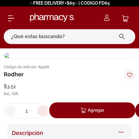
✨FREE DELIVERY +$65✨| CODIGO:FD65
¿Qué estas buscando?
términos más buscados
Código de artículo
:
69568
1
.
eucerin
Rodher
2
.
protector solar
$
3
,
51
3
.
bioderma
Inc. IVA
4
.
pilexil
Agregar
5
.
cerave
6
.
degraler
Descripción
7
.
megacistin