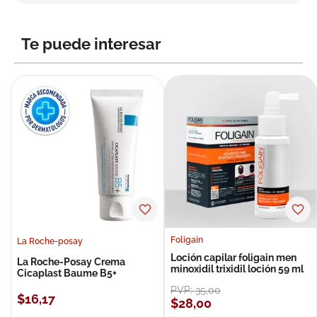
8
.
roche posay
9
.
isdin
Te puede interesar
10
.
neumoflux
Foligain
La Roche-posay
Loción capilar foligain men
La Roche-Posay Crema
minoxidil trixidil loción 59 ml
Cicaplast Baume B5+
PVP:
35
,
00
$
16
,
17
$
28
,
00