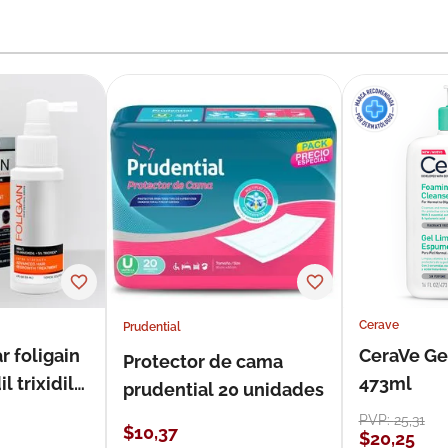
Cerave
Prudential
r foligain
CeraVe Ge
Protector de cama
 trixidil
473ml
prudential 20 unidades
PVP:
25
,
31
$
10
,
37
$
20
,
25