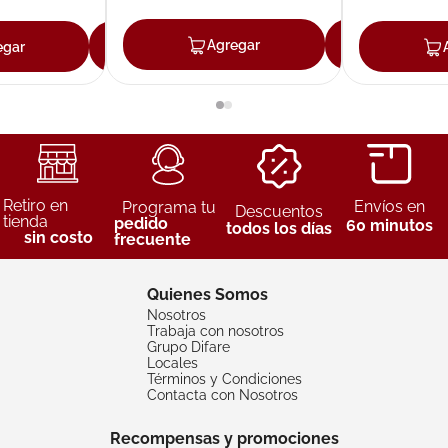
Agregar
Agreg
egar
Agregar
Retiro en
Envíos en
Programa tu
Descuentos
tienda
pedido
60 minutos
todos los días
sin costo
frecuente
Quienes Somos
Nosotros
Trabaja con nosotros
Grupo Difare
Locales
Términos y Condiciones
Contacta con Nosotros
Recompensas y promociones