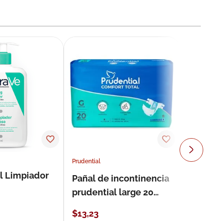
Prudential
l Limpiador
Pañal de incontinencia
prudential large 20
unidades
$
13
,
23