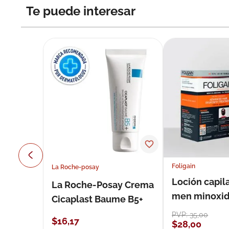
Te puede interesar
Foligain
La Roche-posay
Loción capila
La Roche-Posay Crema
men minoxidil
Cicaplast Baume B5+
loción 59 ml
PVP:
35
,
00
$
16
,
17
$
28
,
00