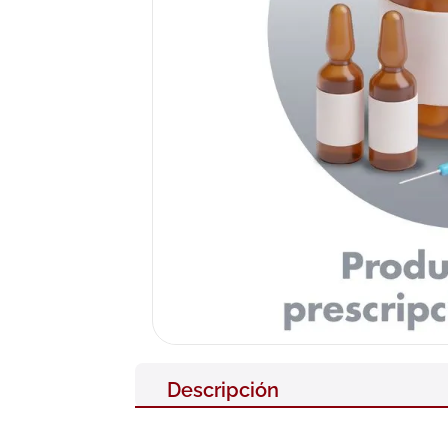
10
.
pañales
Descripción