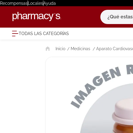
Recompensas
Locales
Ayuda
¿Qué estas bu
TODAS LAS CATEGORÍAS
términ
Medicinas
Aparato Cardiovas
1
.
eucerin
2
.
protector
3
.
pilexil
4
.
bioderm
5
.
cerave
6
.
megacist
7
.
degraler
8
.
roche po
9
.
isdin