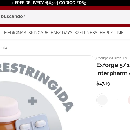
✨FREE DELIVERY +$65✨| CODIGO:FD65
scando?
MEDICINAS
SKINCARE
BABY DAYS
WELLNESS
HAPPY TIME
os más buscados
cular
Código de artículo
:
 solar
Exforge 5/1
interpharm
a
$
47
,
19
in
say