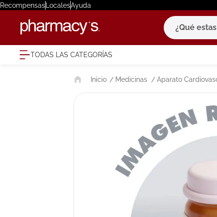
Recompensas
Locales
Ayuda
¿Qué estas bu
TODAS LAS CATEGORÍAS
términ
Medicinas
Aparato Cardiovas
1
.
eucerin
2
.
protector
3
.
bioderm
4
.
pilexil
5
.
cerave
6
.
degraler
7
.
isdin
8
.
roche po
9
.
nivea