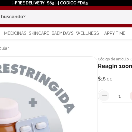
✨FREE DELIVERY +$65✨| CODIGO:FD65
scando?
MEDICINAS
SKINCARE
BABY DAYS
WELLNESS
HAPPY TIME
os más buscados
cular
Código de artículo
:
 solar
Reagin 100m
a
$
18
,
00
say