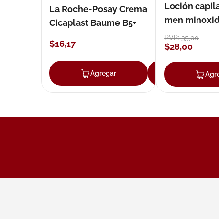
Loción capila
La Roche-Posay Crema
men minoxidil
Cicaplast Baume B5+
loción 59 ml
PVP:
35
,
00
$
16
,
17
$
28
,
00
Agregar
Agregar
Agr