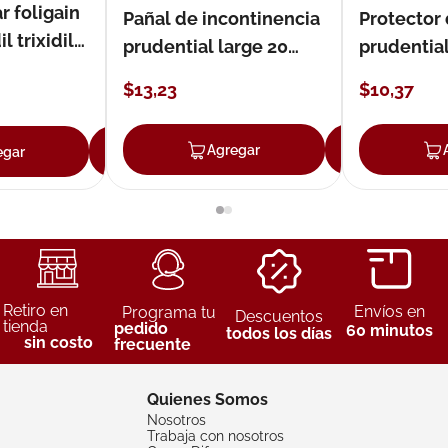
r foligain
Pañal de incontinencia
Protector
 trixidil
prudential large 20
prudentia
unidades
$
13
,
23
$
10
,
37
Agregar
Agreg
egar
Agregar
Retiro en
Envíos en
Programa tu
Descuentos
tienda
pedido
60 minutos
todos los días
sin costo
frecuente
Quienes Somos
Nosotros
Trabaja con nosotros