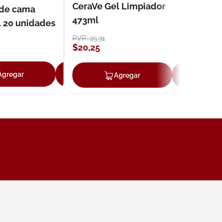
CeraVe Gel Limpiador
 de cama
473ml
l 20 unidades
PVP:
25
,
31
$
20
,
25
ar
Agregar
Agregar
Agregar
Ag