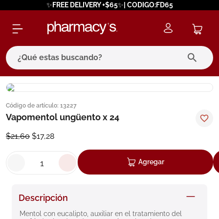
✨FREE DELIVERY +$65✨| CODIGO:FD65
¿Qué estas buscando?
términos más buscados
Código de artículo
:
13227
1
.
eucerin
Vapomentol ungüento x 24
2
.
protector solar
$
21
,
60
$
17
,
28
3
.
pilexil
4
.
bioderma
Agregar
5
.
cerave
6
.
megacistin
Descripción
7
.
degraler
Mentol con eucalipto, auxiliar en el tratamiento del 