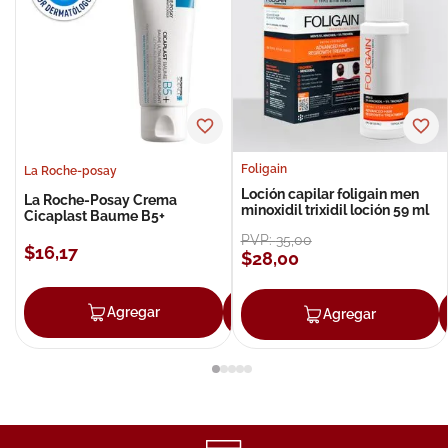
Foligain
La Roche-posay
Loción capilar foligain men
La Roche-Posay Crema
minoxidil trixidil loción 59 ml
Cicaplast Baume B5+
PVP:
35
,
00
$
16
,
17
$
28
,
00
Agregar
Agregar
Agregar