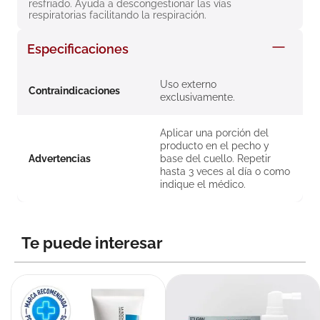
resfriado. Ayuda a descongestionar las vías 
8
.
roche posay
respiratorias facilitando la respiración.
9
.
isdin
Especificaciones
10
.
pañales
Uso externo
Contraindicaciones
exclusivamente.
Aplicar una porción del
producto en el pecho y
Advertencias
base del cuello. Repetir
hasta 3 veces al día o como
indique el médico.
Te puede interesar