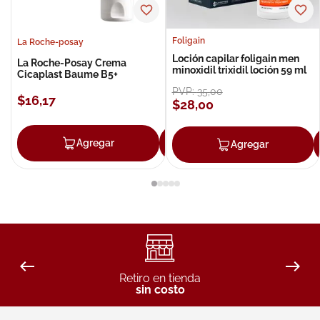
Foligain
La Roche-posay
Loción capilar foligain men
La Roche-Posay Crema
minoxidil trixidil loción 59 ml
Cicaplast Baume B5+
PVP:
35
,
00
$
16
,
17
$
28
,
00
Agregar
Agregar
Agregar
Retiro en tienda
sin costo