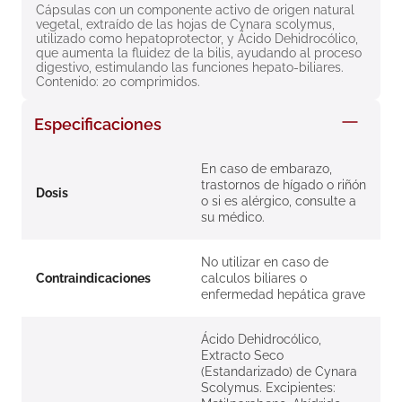
Cápsulas con un componente activo de origen natural 
8
.
roche posay
vegetal, extraído de las hojas de Cynara scolymus, 
utilizado como hepatoprotector, y Ácido Dehidrocólico, 
9
.
isdin
que aumenta la fluidez de la bilis, ayudando al proceso 
digestivo, estimulando las funciones hepato-biliares. 
10
.
neumoflux
Contenido: 20 comprimidos.
Especificaciones
En caso de embarazo,
trastornos de hígado o riñón
Dosis
o si es alérgico, consulte a
su médico.
No utilizar en caso de
Contraindicaciones
calculos biliares o
enfermedad hepática grave
Ácido Dehidrocólico,
Extracto Seco
(Estandarizado) de Cynara
Scolymus. Excipientes: