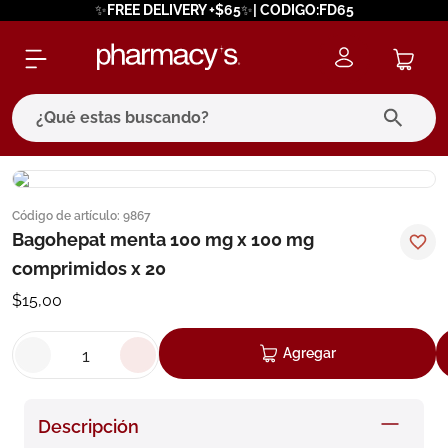
✨FREE DELIVERY +$65✨| CODIGO:FD65
¿Qué estas buscando?
términos más buscados
Código de artículo
:
9867
1
.
eucerin
Bagohepat menta 100 mg x 100 mg
2
.
protector solar
comprimidos x 20
3
.
bioderma
$
15
,
00
4
.
pilexil
Agregar
5
.
cerave
6
.
degraler
Descripción
7
.
megacistin