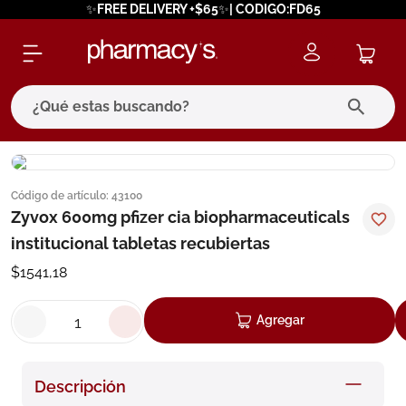
✨FREE DELIVERY +$65✨| CODIGO:FD65
¿Qué estas buscando?
términos más buscados
Código de artículo
:
43100
1
.
eucerin
Zyvox 600mg pfizer cia biopharmaceuticals
2
.
protector solar
institucional tabletas recubiertas
3
.
pilexil
$
1541
,
18
4
.
bioderma
Agregar
5
.
cerave
6
.
megacistin
Descripción
7
.
degraler