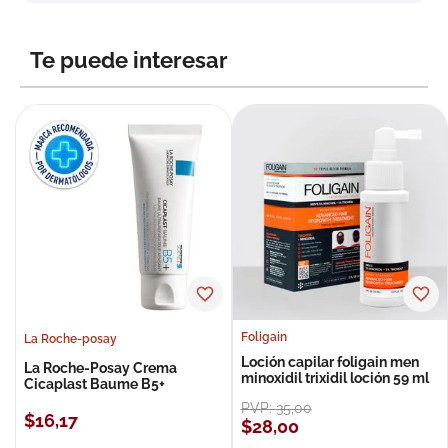
8
.
roche posay
9
.
isdin
Te puede interesar
10
.
pañales
Foligain
La Roche-posay
Loción capilar foligain men
La Roche-Posay Crema
minoxidil trixidil loción 59 ml
Cicaplast Baume B5+
PVP:
35
,
00
$
16
,
17
$
28
,
00