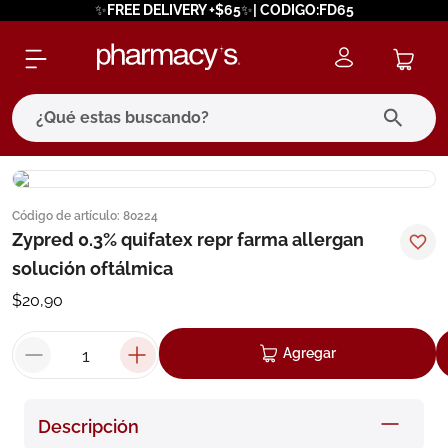
✨FREE DELIVERY +$65✨| CODIGO:FD65
¿Qué estas buscando?
términos más buscados
Código de artículo
:
80224
1
.
eucerin
Zypred 0.3% quifatex repr farma allergan
2
.
protector solar
solución oftálmica
3
.
bioderma
$
20
,
90
4
.
pilexil
Agregar
5
.
cerave
6
.
degraler
Descripción
7
.
isdin