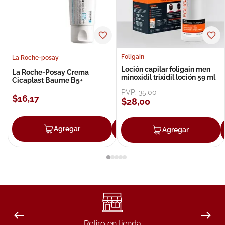
Foligain
La Roche-posay
Loción capilar foligain men
La Roche-Posay Crema
minoxidil trixidil loción 59 ml
Cicaplast Baume B5+
PVP:
35
,
00
$
16
,
17
$
28
,
00
Agregar
Agregar
Agregar
Retiro en tienda