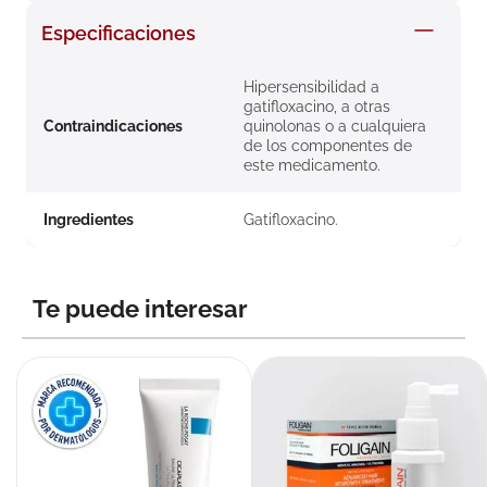
8
.
roche posay
Especificaciones
9
.
nivea
Hipersensibilidad a
10
.
pañales
gatifloxacino, a otras
Contraindicaciones
quinolonas o a cualquiera
de los componentes de
este medicamento.
Ingredientes
Gatifloxacino.
Te puede interesar