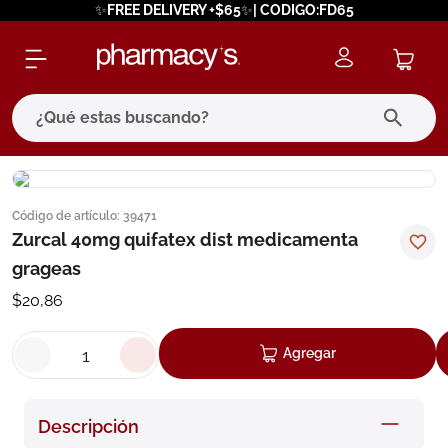
✨FREE DELIVERY +$65✨| CODIGO:FD65
¿Qué estas buscando?
términos más buscados
Código de artículo
:
39471
1
.
eucerin
Zurcal 40mg quifatex dist medicamenta
2
.
protector solar
grageas
3
.
pilexil
$
20
,
86
4
.
bioderma
Agregar
5
.
cerave
6
.
degraler
Descripción
7
.
isdin