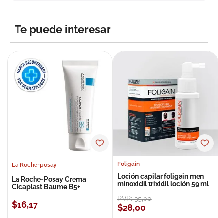
8
.
roche posay
9
.
pañales
Te puede interesar
10
.
nivea
Foligain
La Roche-posay
Loción capilar foligain men
La Roche-Posay Crema
minoxidil trixidil loción 59 ml
Cicaplast Baume B5+
PVP:
35
,
00
$
16
,
17
$
28
,
00