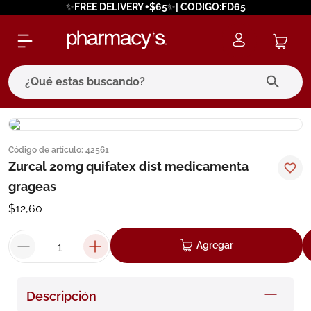
✨FREE DELIVERY +$65✨| CODIGO:FD65
¿Qué estas buscando?
términos más buscados
Código de artículo
:
42561
1
.
eucerin
Zurcal 20mg quifatex dist medicamenta
2
.
protector solar
grageas
3
.
bioderma
$
12
,
60
4
.
pilexil
Agregar
5
.
cerave
6
.
degraler
Descripción
7
.
isdin