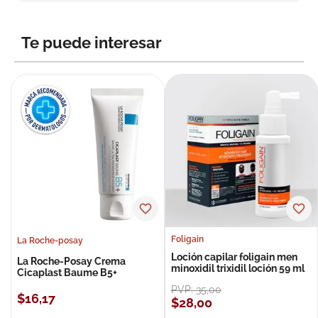
8
.
roche posay
9
.
nivea
Te puede interesar
10
.
pañales
Foligain
La Roche-posay
Loción capilar foligain men
La Roche-Posay Crema
minoxidil trixidil loción 59 ml
Cicaplast Baume B5+
PVP:
35
,
00
$
16
,
17
$
28
,
00