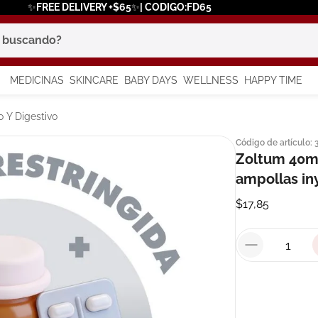
✨FREE DELIVERY +$65✨| CODIGO:FD65
scando?
MEDICINAS
SKINCARE
BABY DAYS
WELLNESS
HAPPY TIME
os más buscados
 Y Digestivo
Código de artículo
:
 solar
Zoltum 40m
a
ampollas in
$
17
,
85
say