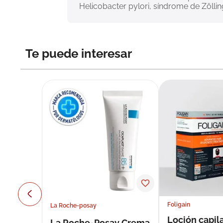
Helicobacter pylori, síndrome de Zölling
Te puede interesar
Foligain
La Roche-posay
Loción capila
La Roche-Posay Crema