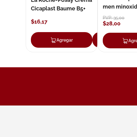
men minoxidil
Cicaplast Baume B5+
loción 59 ml
PVP:
35
,
00
$
16
,
17
$
28
,
00
Agregar
Agregar
Agr