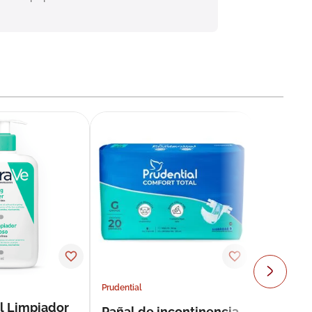
Prudential
l Limpiador
Pañal de incontinencia