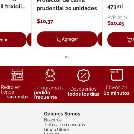
 trixidil
473ml
prudential 20 unidades
PVP:
25
,
31
$
10
,
37
$
20
,
25
Agregar
Agreg
egar
Agregar
Retiro en
Envíos en
Programa tu
Descuentos
tienda
pedido
60 minutos
todos los días
sin costo
frecuente
Quienes Somos
Nosotros
Trabaja con nosotros
Grupo Difare