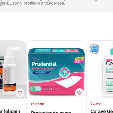
er-Ellison y profilaxis antiulcerosa.
Cerave
Prudential
r foligain
CeraVe Ge
Protector de cama