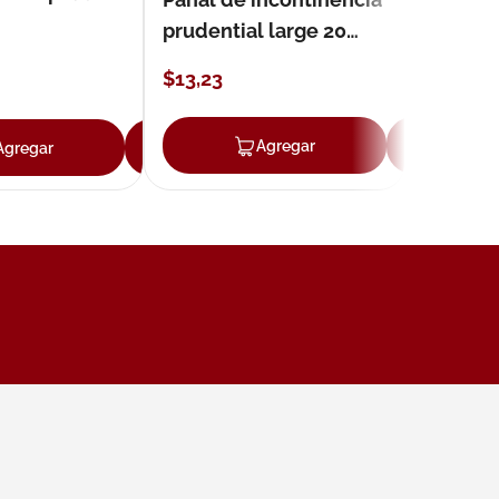
prudential large 20
unidades
$
13
,
23
ar
Agregar
Ag
Agregar
Agregar