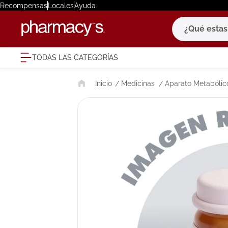
Recompensas
Locales
Ayuda
¿Qué estas bu
TODAS LAS CATEGORÍAS
términ
Medicinas
Aparato Metabólico
1
.
eucerin
2
.
protector
3
.
bioderm
4
.
pilexil
5
.
cerave
6
.
degraler
7
.
isdin
8
.
roche po
9
.
nivea