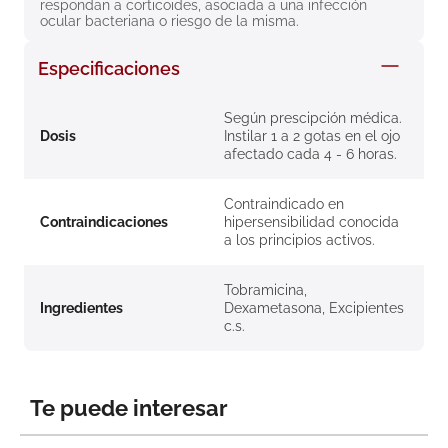
respondan a corticoides, asociada a una infección 
8
.
roche posay
ocular bacteriana o riesgo de la misma.
9
.
pañales
Especificaciones
10
.
nivea
Según prescipción médica.
Dosis
Instilar 1 a 2 gotas en el ojo
afectado cada 4 - 6 horas.
Contraindicado en
Contraindicaciones
hipersensibilidad conocida
a los principios activos.
Tobramicina,
Ingredientes
Dexametasona, Excipientes
c.s.
Te puede interesar