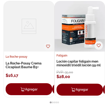
Foligain
La Roche-posay
Loción capilar foligain men
La Roche-Posay Crema
minoxidil trixidil loción 59 ml
Cicaplast Baume B5+
PVP:
35
,
00
$
16
,
17
$
28
,
00
Agregar
Agregar
Agregar