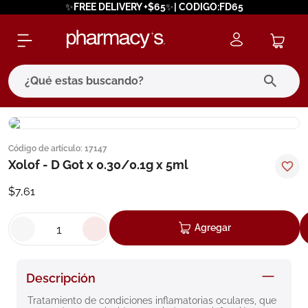
✨FREE DELIVERY +$65✨| CODIGO:FD65
¿Qué estas buscando?
términos más buscados
Código de artículo
:
17147
1
.
eucerin
Xolof - D Got x 0.30/0.1g x 5ml
2
.
protector solar
$
7
,
61
3
.
pilexil
4
.
bioderma
Agregar
5
.
cerave
6
.
degraler
Descripción
7
.
isdin
Tratamiento de condiciones inflamatorias oculares, que 