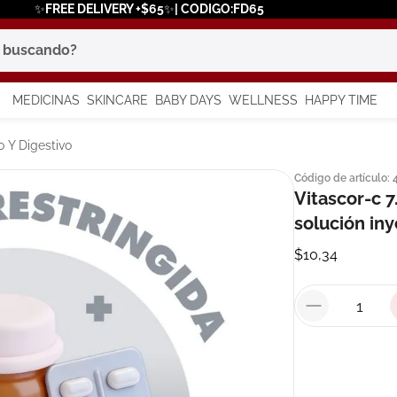
✨FREE DELIVERY +$65✨| CODIGO:FD65
scando?
MEDICINAS
SKINCARE
BABY DAYS
WELLNESS
HAPPY TIME
os más buscados
 Y Digestivo
Código de artículo
:
 solar
Vitascor-c 
a
solución in
$
10
,
34
say