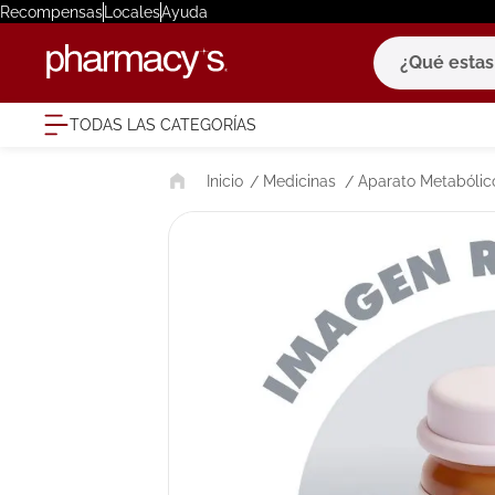
Recompensas
Locales
Ayuda
¿Qué estas bu
TODAS LAS CATEGORÍAS
términ
Medicinas
Aparato Metabólico
1
.
eucerin
2
.
protector
3
.
bioderm
4
.
pilexil
5
.
cerave
6
.
degraler
7
.
isdin
8
.
roche po
9
.
nivea