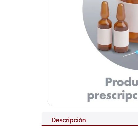
10
.
pañales
Descripción