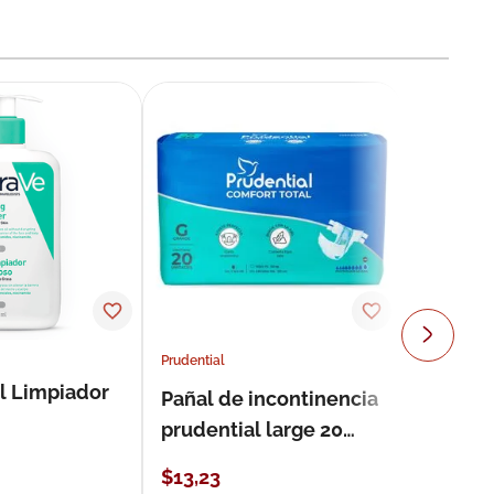
Prudential
l Limpiador
Pañal de incontinencia
prudential large 20
unidades
$
13
,
23