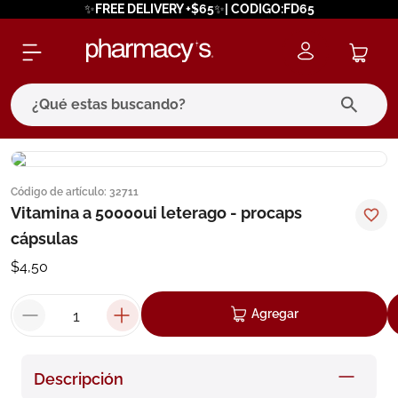
✨FREE DELIVERY +$65✨| CODIGO:FD65
¿Qué estas buscando?
términos más buscados
Código de artículo
:
32711
1
.
eucerin
Vitamina a 50000ui leterago - procaps
2
.
protector solar
cápsulas
3
.
bioderma
$
4
,
50
4
.
pilexil
Agregar
5
.
cerave
6
.
degraler
Descripción
7
.
isdin