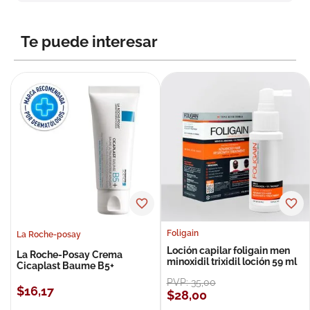
8
.
roche posay
9
.
megacistin
Te puede interesar
10
.
pañales
Foligain
La Roche-posay
Loción capilar foligain men
La Roche-Posay Crema
minoxidil trixidil loción 59 ml
Cicaplast Baume B5+
PVP:
35
,
00
$
16
,
17
$
28
,
00