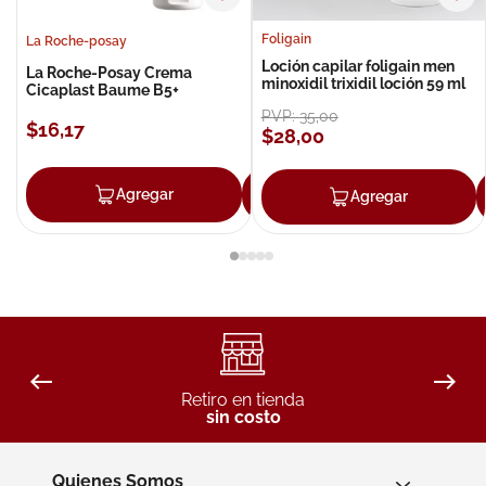
Foligain
La Roche-posay
Loción capilar foligain men
La Roche-Posay Crema
minoxidil trixidil loción 59 ml
Cicaplast Baume B5+
PVP:
35
,
00
$
16
,
17
$
28
,
00
Agregar
Agregar
Agregar
Retiro en tienda
sin costo
Quienes Somos