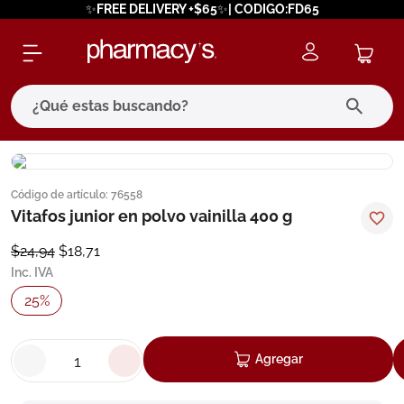
✨FREE DELIVERY +$65✨| CODIGO:FD65
¿Qué estas buscando?
términos más buscados
Código de artículo
:
76558
1
.
eucerin
Vitafos junior en polvo vainilla 400 g
2
.
protector solar
$
24
,
94
$
18
,
71
3
.
bioderma
Inc. IVA
4
.
pilexil
25
%
5
.
cerave
6
.
degraler
Agregar
7
.
isdin