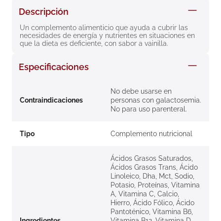
8
.
roche posay
Descripción
9
.
megacistin
Un complemento alimenticio que ayuda a cubrir las 
necesidades de energía y nutrientes en situaciones en 
10
.
pañales
que la dieta es deficiente, con sabor a vainilla.
Especificaciones
No debe usarse en
Contraindicaciones
personas con galactosemia.
No para uso parenteral.
Tipo
Complemento nutricional
Ácidos Grasos Saturados,
Ácidos Grasos Trans, Ácido
Linoleico, Dha, Mct, Sodio,
Potasio, Proteínas, Vitamina
A, Vitamina C, Calcio,
Hierro, Ácido Fólico, Ácido
Pantoténico, Vitamina B6,
Ingredientes
Vitamina B12, Vitamina D,