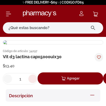
✨FREE DELIVERY +$65✨| CODIGO:FD65
¿Qué estas buscando?
términos más buscados
Código de artículo
:
34297
1
.
eucerin
Vit d3 lactina capx5000uix30
2
.
protector solar
$
13
,
40
3
.
bioderma
4
.
pilexil
Agregar
5
.
cerave
6
.
degraler
Descripción
7
.
megacistin