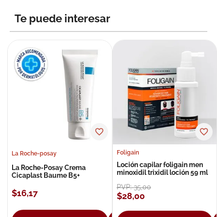
8
.
roche posay
Te puede interesar
9
.
isdin
10
.
neumoflux
Foligain
La Roche-posay
Loción capilar foligain men
La Roche-Posay Crema
minoxidil trixidil loción 59 ml
Cicaplast Baume B5+
PVP:
35
,
00
$
16
,
17
$
28
,
00