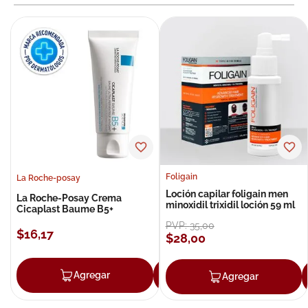
Foligain
La Roche-posay
Loción capilar foligain men
La Roche-Posay Crema
minoxidil trixidil loción 59 ml
Cicaplast Baume B5+
PVP:
35
,
00
$
16
,
17
$
28
,
00
Agregar
Agregar
Agregar