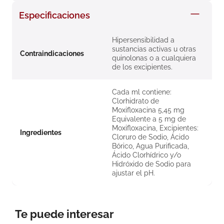
8
.
roche posay
Especificaciones
9
.
megacistin
Hipersensibilidad a
10
.
pañales
sustancias activas u otras
Contraindicaciones
quinolonas o a cualquiera
de los excipientes.
Cada ml contiene:
Clorhidrato de
Moxifloxacina 5,45 mg
Equivalente a 5 mg de
Moxifloxacina, Excipientes:
Ingredientes
Cloruro de Sodio, Ácido
Bórico, Agua Purificada,
Ácido Clorhídrico y/o
Hidróxido de Sodio para
ajustar el pH.
Te puede interesar