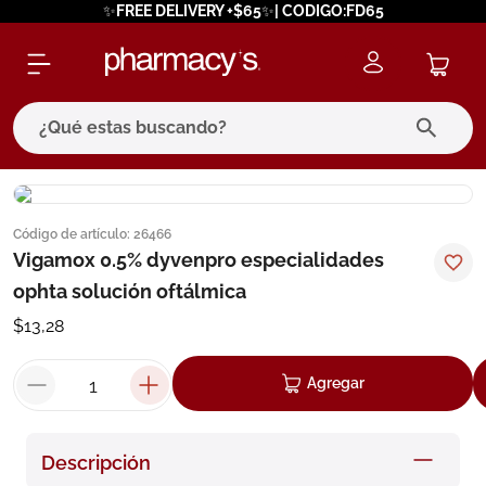
✨FREE DELIVERY +$65✨| CODIGO:FD65
¿Qué estas buscando?
términos más buscados
Código de artículo
:
26466
1
.
eucerin
Vigamox 0.5% dyvenpro especialidades
2
.
protector solar
ophta solución oftálmica
3
.
bioderma
$
13
,
28
4
.
pilexil
Agregar
5
.
cerave
6
.
degraler
Descripción
7
.
isdin