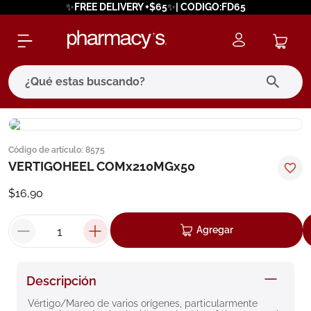
✨FREE DELIVERY +$65✨| CODIGO:FD65
¿Qué estas buscando?
términos más buscados
Código de artículo
:
8575
1
.
eucerin
VERTIGOHEEL COMx210MGx50
2
.
protector solar
$
16
,
90
3
.
bioderma
4
.
pilexil
Agregar
5
.
cerave
6
.
degraler
Descripción
7
.
isdin
Vértigo/Mareo de varios orígenes, particularmente 