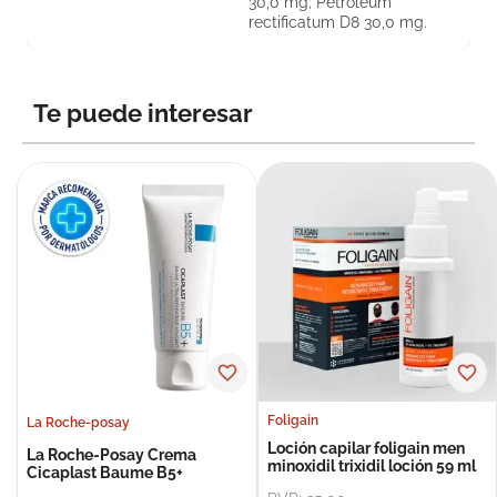
30,0 mg; Petroleum
rectificatum D8 30,0 mg.
Te puede interesar
Foligain
La Roche-posay
Loción capilar foligain men
La Roche-Posay Crema
minoxidil trixidil loción 59 ml
Cicaplast Baume B5+