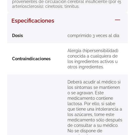
provenientes de circulación cerebral insuficiente (por ej. 
8
.
roche posay
arteriosclerosis); cinetosis; tinnitus.
9
.
megacistin
Especificaciones
10
.
pañales
Dosis
comprimido 3 veces al día
Alergia (hipersensibilidad)
conocida a cualquiera de
Contraindicaciones
los ingredientes activos u
otros ingredientes.
Deberá acudir al médico si
los síntomas se mantienen
o se agravan. Este
medicamento contiene
lactosa. Por ello, si sabe
que tiene una intolerancia a
los azúcares, tome este
medicamento sólo después
de consultar a su médico.
No se dispone de