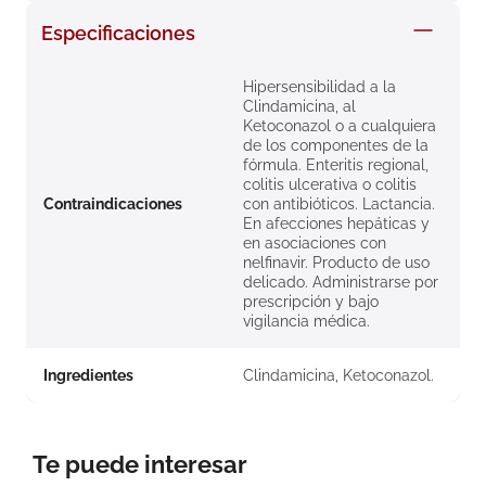
8
.
roche posay
Especificaciones
9
.
megacistin
Hipersensibilidad a la
10
.
pañales
Clindamicina, al
Ketoconazol o a cualquiera
de los componentes de la
fórmula. Enteritis regional,
colitis ulcerativa o colitis
Contraindicaciones
con antibióticos. Lactancia.
En afecciones hepáticas y
en asociaciones con
nelfinavir. Producto de uso
delicado. Administrarse por
prescripción y bajo
vigilancia médica.
Ingredientes
Clindamicina, Ketoconazol.
Te puede interesar