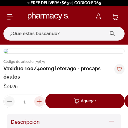
✨FREE DELIVERY +$65✨| CODIGO:FD65
¿Qué estas buscando?
términos más buscados
Código de artículo
:
79679
1
.
eucerin
Vaxiduo 100/400mg leterago - procaps
2
.
protector solar
óvulos
3
.
bioderma
$
24
,
05
4
.
pilexil
Agregar
5
.
cerave
6
.
degraler
Descripción
7
.
isdin