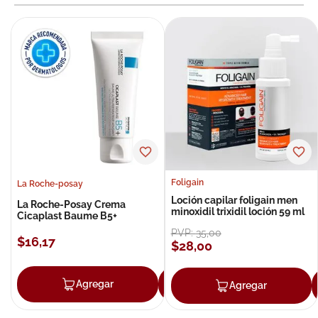
Foligain
La Roche-posay
Loción capilar foligain men
La Roche-Posay Crema
minoxidil trixidil loción 59 ml
Cicaplast Baume B5+
PVP:
35
,
00
$
16
,
17
$
28
,
00
Agregar
Agregar
Agregar