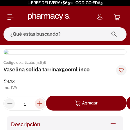
✨FREE DELIVERY +$65✨| CODIGO:FD65
¿Qué estas buscando?
términos más buscados
Código de artículo
:
34638
1
.
eucerin
Vaselina solida tarrinax500ml inco
2
.
protector solar
$
9
,
13
3
.
bioderma
Inc. IVA
4
.
pilexil
Agregar
5
.
cerave
6
.
degraler
Descripción
7
.
isdin