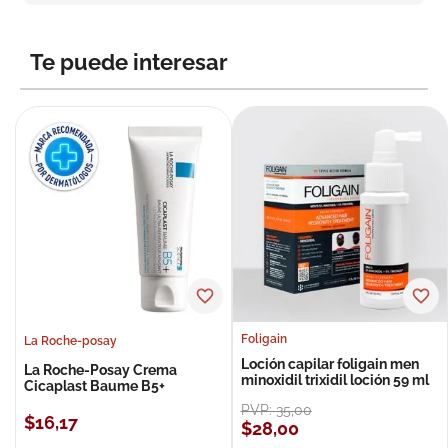
8
.
roche posay
9
.
megacistin
Te puede interesar
10
.
pañales
Foligain
La Roche-posay
Loción capilar foligain men
La Roche-Posay Crema
minoxidil trixidil loción 59 ml
Cicaplast Baume B5+
PVP:
35
,
00
$
16
,
17
$
28
,
00