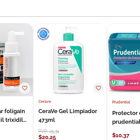
Cerave
Prudential
r foligain
CeraVe Gel Limpiador
Protector
 trixidil
473ml
prudentia
PVP:
25
,
31
$
10
,
37
$
20
,
25