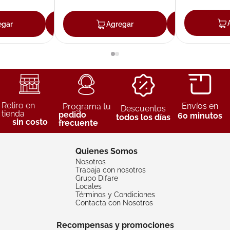
egar
Agregar
Agregar
Agreg
Retiro en
Envíos en
Programa tu
Descuentos
tienda
pedido
60 minutos
todos los días
sin costo
frecuente
Quienes Somos
Nosotros
Trabaja con nosotros
Grupo Difare
Locales
Términos y Condiciones
Contacta con Nosotros
Recompensas y promociones