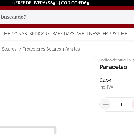
✨FREE DELIVERY +$65✨| CODIGO:FD65
scando?
MEDICINAS
SKINCARE
BABY DAYS
WELLNESS
HAPPY TIME
os más buscados
s Solares
Protectores Solares Infantiles
Código de artículo
:
 solar
Paracelso
a
$
2
,
04
Inc. IVA
say
in