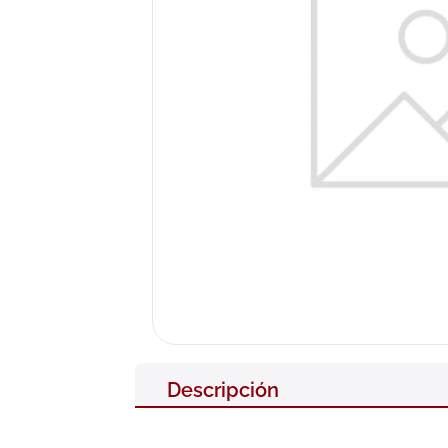
10
.
pañales
Descripción