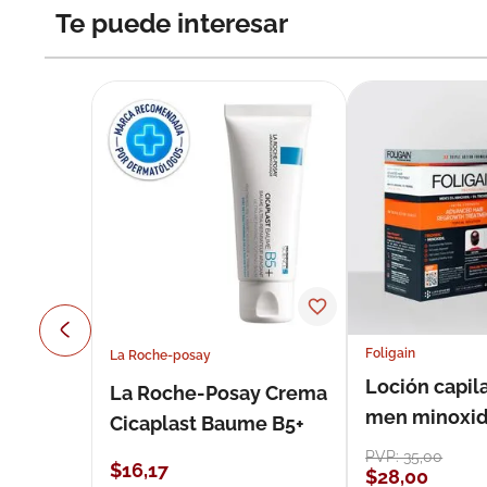
Te puede interesar
Foligain
La Roche-posay
Loción capila
La Roche-Posay Crema
men minoxidil
Cicaplast Baume B5+
loción 59 ml
PVP:
35
,
00
$
16
,
17
$
28
,
00