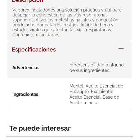
8
.
roche posay
Vaporex Inhalador es una solución práctica y útil para 
despejar la congestión de las vías respiratorias 
9
.
isdin
superiores, Alivia las molestias nasales y congestión 
producidas por catarros, resfríos, fiebre de heno y 
10
.
neumoflux
estados virales que afectan las vías respiratorias. 
Contenido: 12 unidades.
Especificaciones
Hipersensibilidad a alguno
Advertencias
de sus ingredientes.
Mentol, Aceite Esencial de
Eucalipto. Excipiente:
Ingredientes
Aceite Esencial, Base de
Aceite mineral.
Te puede interesar