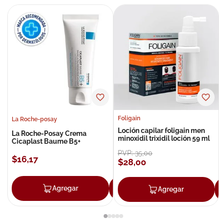
Foligain
La Roche-posay
Loción capilar foligain men
La Roche-Posay Crema
minoxidil trixidil loción 59 ml
Cicaplast Baume B5+
PVP:
35
,
00
$
16
,
17
$
28
,
00
Agregar
Agregar
Agregar