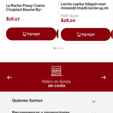
Loción capilar foligain men
La Roche-Posay Crema
minoxidil trixidil loción 59 ml
Cicaplast Baume B5+
PVP:
35
,
00
$
16
,
17
$
28
,
00
Agregar
Agregar
Agregar
Retiro en tienda
sin costo
Quienes Somos
Recompensas y promociones