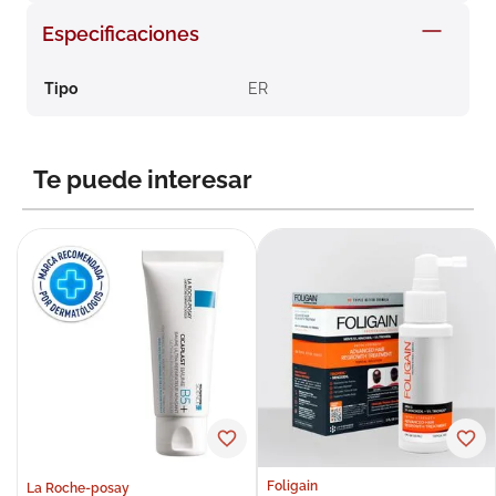
8
.
roche posay
Especificaciones
9
.
isdin
Tipo
ER
10
.
pañales
Te puede interesar
Foligain
La Roche-posay