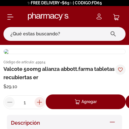
✨FREE DELIVERY +$65✨| CODIGO:FD65
¿Qué estas buscando?
términos más buscados
Código de artículo
:
49924
1
.
eucerin
Valcote 500mg alianza abbott.farma tabletas
2
.
protector solar
recubiertas er
3
.
pilexil
$
29
,
10
4
.
bioderma
Agregar
5
.
cerave
6
.
megacistin
Descripción
7
.
degraler