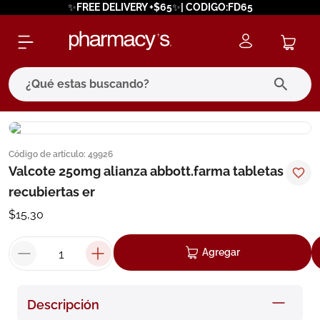
✨FREE DELIVERY +$65✨| CODIGO:FD65
¿Qué estas buscando?
términos más buscados
Código de artículo
:
49926
1
.
eucerin
Valcote 250mg alianza abbott.farma tabletas
2
.
protector solar
recubiertas er
3
.
bioderma
$
15
,
30
4
.
pilexil
Agregar
5
.
cerave
6
.
degraler
Descripción
7
.
isdin