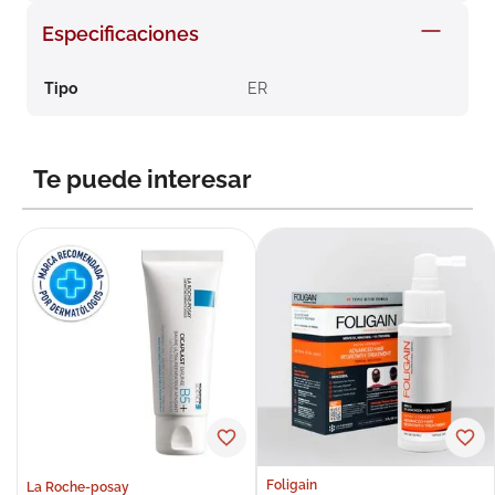
8
.
roche posay
Especificaciones
9
.
megacistin
Tipo
ER
10
.
pañales
Te puede interesar
Foligain
La Roche-posay