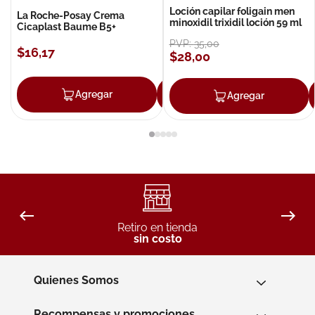
Loción capilar foligain men
La Roche-Posay Crema
minoxidil trixidil loción 59 ml
Cicaplast Baume B5+
PVP:
35
,
00
$
16
,
17
$
28
,
00
Agregar
Agregar
Agregar
Retiro en tienda
sin costo
Quienes Somos
Recompensas y promociones